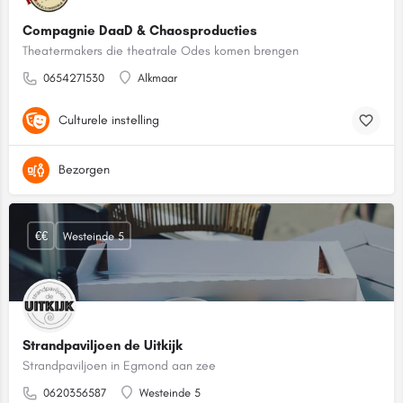
Compagnie DaaD & Chaosproducties
Theatermakers die theatrale Odes komen brengen
0654271530
Alkmaar
Culturele instelling
Bezorgen
€€
Westeinde 5
Strandpaviljoen de Uitkijk
Strandpaviljoen in Egmond aan zee
0620356587
Westeinde 5