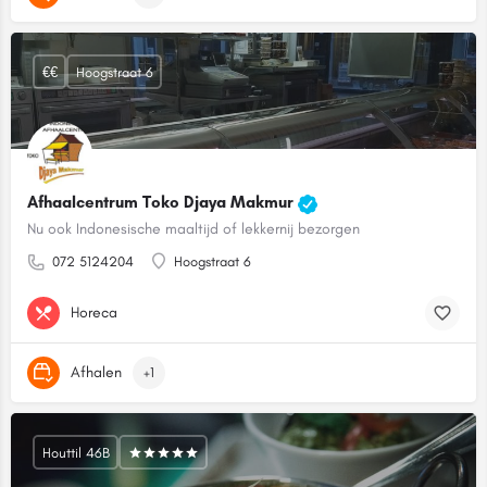
€€
Hoogstraat 6
Afhaalcentrum Toko Djaya Makmur
Nu ook Indonesische maaltijd of lekkernij bezorgen
072 5124204
Hoogstraat 6
Horeca
Afhalen
+1
Houttil 46B