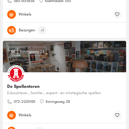
085-0013636
Koelmalaan 350
Winkels
Bezorgen
+1
€€
Koningsweg 28
De Spellentoren
Educatieve-, familie-, expert- en strategische spellen
072-2203100
Koningsweg 28
Winkels