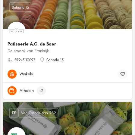
Scharlo 15
Patisserie A.C. de Boer
De smaak van Frankrijk
072-5112097
Scharlo 15
Winkels
Afhalen
+2
€€
Van Ostadelaan 282