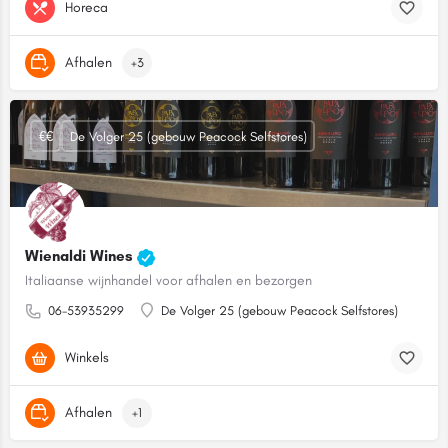
Horeca
Afhalen
+3
€€
De Volger 25 (gebouw Peacock Selfstores)
Wienaldi Wines
Italiaanse wijnhandel voor afhalen en bezorgen
06-53935299
De Volger 25 (gebouw Peacock Selfstores)
Winkels
Afhalen
+1