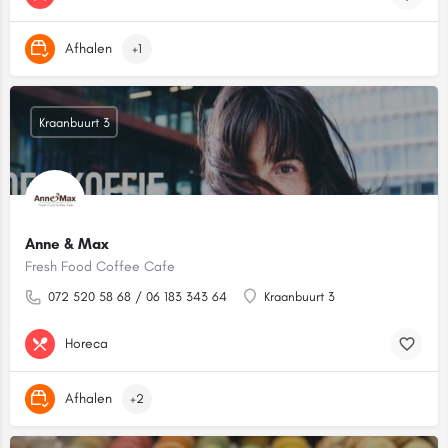
Afhalen
+1
Kraanbuurt 3
Anne & Max
Fresh Food Coffee Cafe
072 520 58 68 / 06 183 343 64
Kraanbuurt 3
Horeca
Afhalen
+2