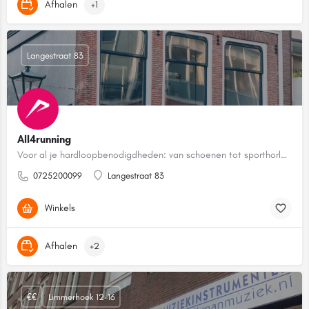
Afhalen
+1
Langestraat 83
All4running
Voor al je hardloopbenodigdheden: van schoenen tot sporthorloges.
0725200099
Langestraat 83
Winkels
Afhalen
+2
€€
Limmerhoek 12-16