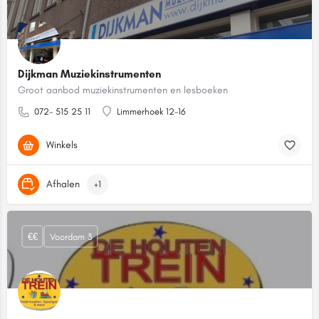
Dijkman Muziekinstrumenten
Groot aanbod muziekinstrumenten en lesboeken
072- 515 25 11
Limmerhoek 12-16
Winkels
Afhalen
+1
€€
Voordam 3