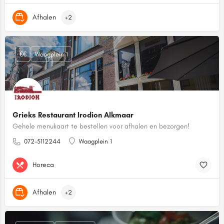
Afhalen
+2
€€
Waagplein 1
Grieks Restaurant Irodion Alkmaar
Gehele menukaart te bestellen voor afhalen en bezorgen!
072-5112244
Waagplein 1
Horeca
Afhalen
+2