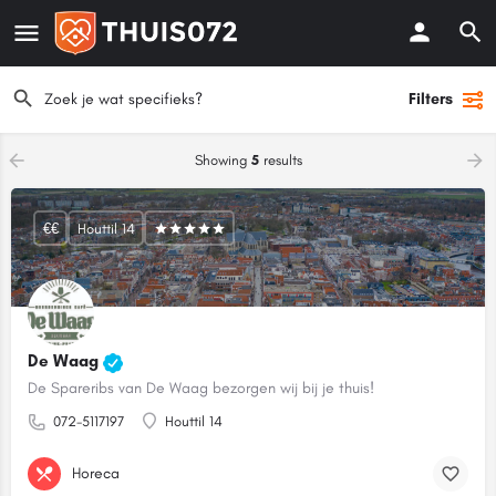
Filters
Showing
5
results
€€
Houttil 14
De Waag
De Spareribs van De Waag bezorgen wij bij je thuis!
072-5117197
Houttil 14
Horeca