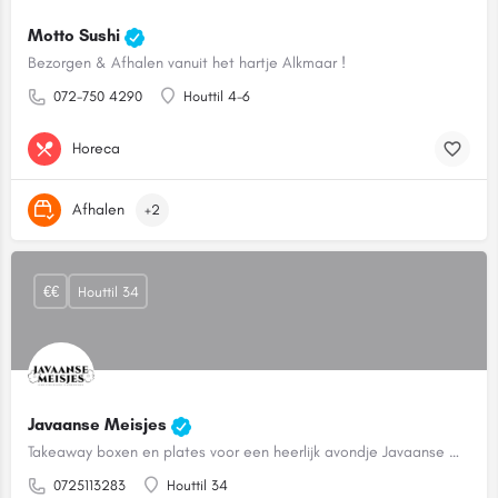
Motto Sushi
Bezorgen & Afhalen vanuit het hartje Alkmaar !
072-750 4290
Houttil 4-6
Horeca
Afhalen
+2
€€
Houttil 34
Javaanse Meisjes
Takeaway boxen en plates voor een heerlijk avondje Javaanse Meisjes thuis
0725113283
Houttil 34