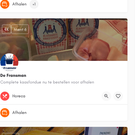
Afhalen
+1
€€
Mient 6
17
De Fransman
Complete kaasfondue nu te bestellen voor afhalen
072 5125700
Mient 6
Horeca
Afhalen