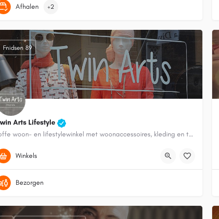
Afhalen
+2
Fnidsen 89
win Arts Lifestyle
Toffe woon- en lifestylewinkel met woonaccessoires, kleding en tassen
0653634406
Fnidsen 89
Winkels
Bezorgen