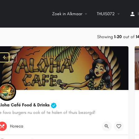
Zoek in Alkmaar
THUIS072
Showing
1-20
out of
1
€
loha Café Food & Drinks
e favo burgers nu ook af te halen of thuis bezorgd!
072-5119638
Horeca