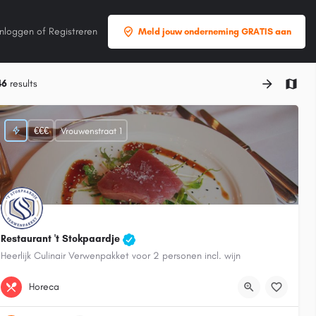
Inloggen
of
Registreren
Meld jouw onderneming GRATIS aan
46
results
€€€
Vrouwenstraat 1
Restaurant 't Stokpaardje
Heerlijk Culinair Verwenpakket voor 2 personen incl. wijn
06 23 43 68 78
Vrouwenstraat 1
Horeca