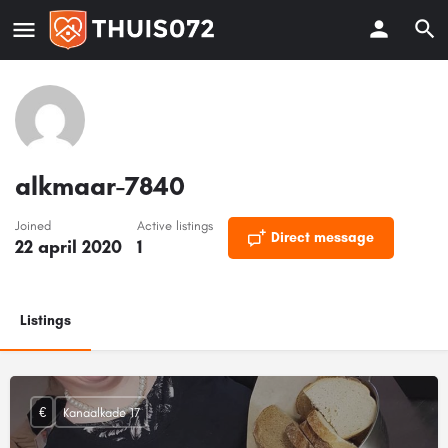
alkmaar-7840
Joined
Active listings
Direct message
22 april 2020
1
Listings
€
Kanaalkade 17