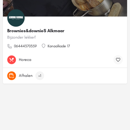
Brownies&downieS Alkmaar
Bijzonder lekker!
06444370359
Kanaalkade 17
Horeca
Afhalen
+1