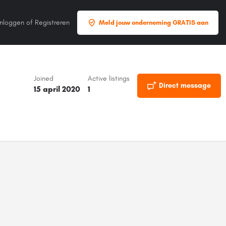
Inloggen
of
Registreren
Meld jouw onderneming GRATIS aan
Joined
Active listings
Direct message
15 april 2020
1