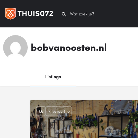
bobvanoosten.nl
Listings
€€
Ritsevoort 10