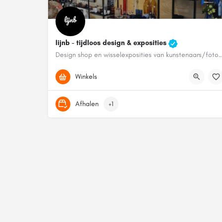
lijnb - tijdloos design & exposities
Design shop en wisselexposities van kunstenaars/fotograf
0645492055
Ritsevoort 10
Winkels
Afhalen
+1