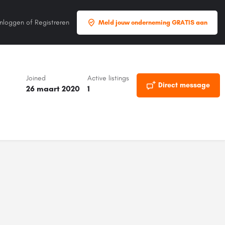
Inloggen
of
Registreren
Meld jouw onderneming GRATIS aan
Joined
Active listings
Direct message
26 maart 2020
1