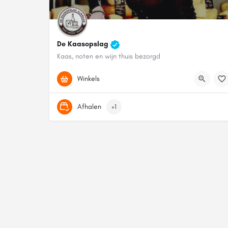
De Kaasopslag
Kaas, noten en wijn thuis bezorgd
0620232061
Schoutenstraat 6
Winkels
Afhalen
+1