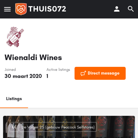
Wienaldi Wines
Joined
Active listings
Direct message
30 maart 2020
1
Listings
€€
De Volger 25 (gebouw Peacock Selfstores)