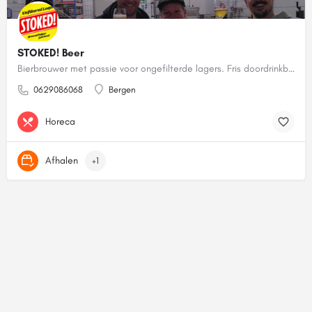
STOKED! Beer
Bierbrouwer met passie voor ongefilterde lagers. Fris doordrinkbier maar dan mét smaak!
0629086068
Bergen
Horeca
Afhalen
+1