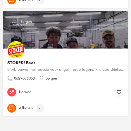
€€
Bergen
STOKED! Beer
Bierbrouwer met passie voor ongefilterde lagers. Fris doordrinkbier maar dan mét smaak!
0629086068
Bergen
Horeca
Afhalen
+1