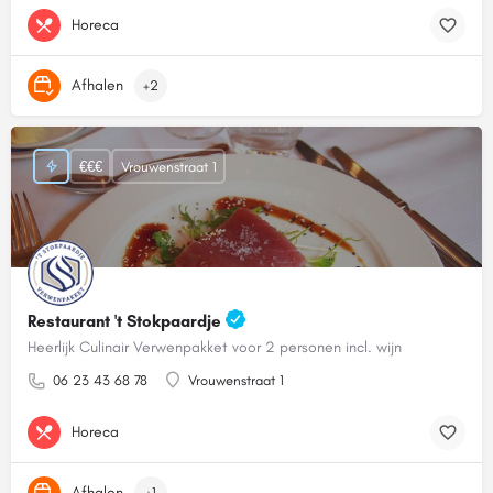
Horeca
Afhalen
+2
€€€
Vrouwenstraat 1
Restaurant 't Stokpaardje
Heerlijk Culinair Verwenpakket voor 2 personen incl. wijn
06 23 43 68 78
Vrouwenstraat 1
Horeca
Afhalen
+1