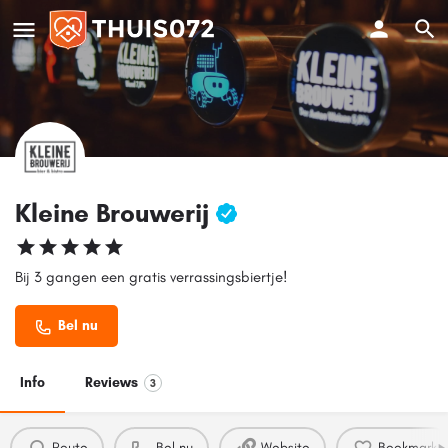
Kleine Brouwerij
Bij 3 gangen een gratis verrassingsbiertje!
Bel nu
Info
Reviews
3
Route
Bel nu
Website
Bookmark