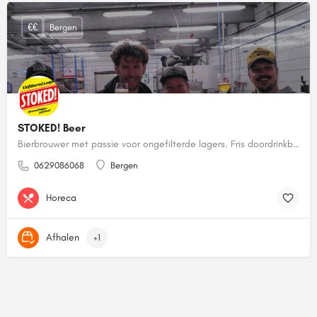
€€
Bergen
STOKED! Beer
Bierbrouwer met passie voor ongefilterde lagers. Fris doordrinkbier maar dan mét smaak!
0629086068
Bergen
Horeca
Afhalen
+1