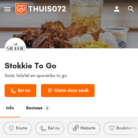
Stokkie To Go
Saté, falafel en spareribs to go
Bel nu
Claim deze zaak
Info
Reviews
0
Route
Bel nu
Website
Bookmark