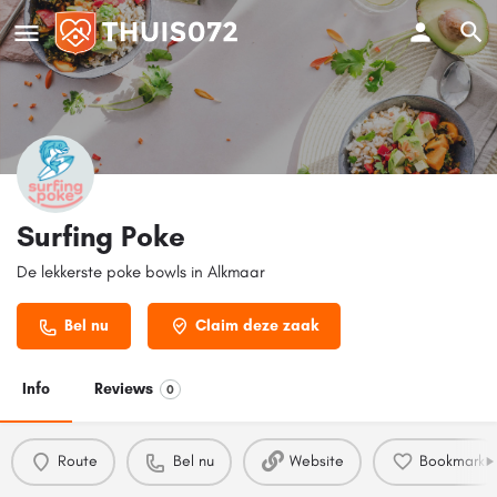
Surfing Poke
De lekkerste poke bowls in Alkmaar
Bel nu
Claim deze zaak
Info
Reviews
0
Route
Bel nu
Website
Bookmark