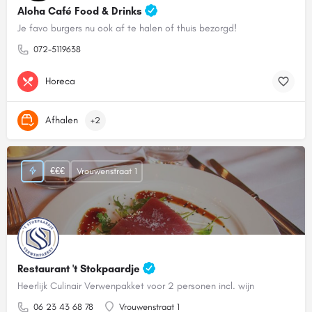
Aloha Café Food & Drinks
Je favo burgers nu ook af te halen of thuis bezorgd!
072-5119638
Horeca
Afhalen
+2
€€€
Vrouwenstraat 1
Restaurant 't Stokpaardje
Heerlijk Culinair Verwenpakket voor 2 personen incl. wijn
06 23 43 68 78
Vrouwenstraat 1