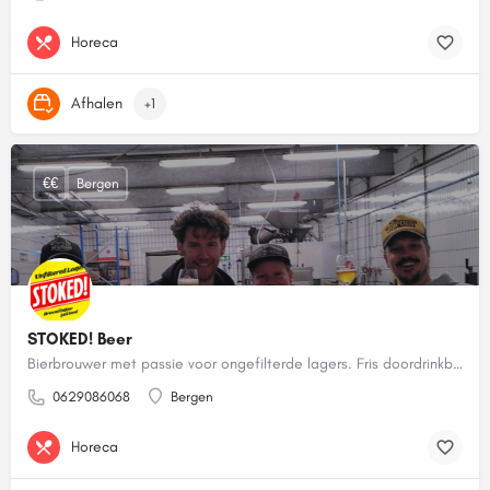
Horeca
Afhalen
+1
€€
Bergen
STOKED! Beer
Bierbrouwer met passie voor ongefilterde lagers. Fris doordrinkbier maar dan mét smaak!
0629086068
Bergen
Horeca