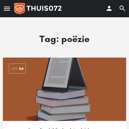
Tag:
poëzie
APR
04