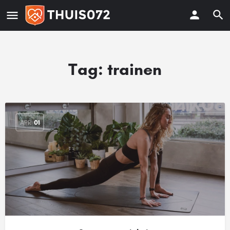
Tag:
trainen
APR
01