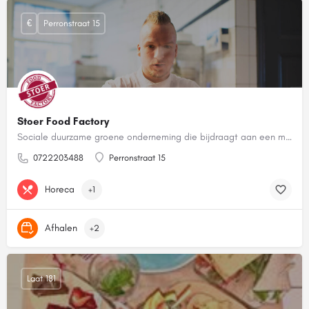
€
Perronstraat 15
Stoer Food Factory
Sociale duurzame groene onderneming die bijdraagt aan een mooiere wereld
0722203488
Perronstraat 15
Horeca
+1
Afhalen
+2
Laat 181