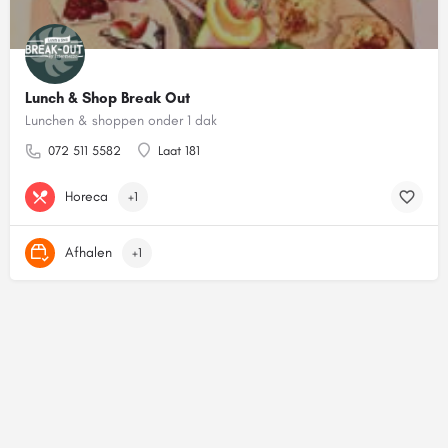
Lunch & Shop Break Out
Lunchen & shoppen onder 1 dak
072 511 5582
Laat 181
Horeca
+1
Afhalen
+1