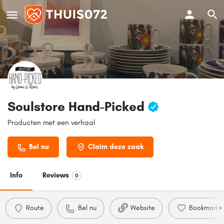
Soulstore Hand-Picked
Producten met een verhaal
Bel nu
Claim deze zaak
Info
Reviews
0
Route
Bel nu
Website
Bookmark