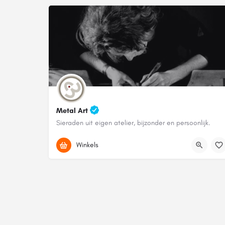
Metal Art
Sieraden uit eigen atelier, bijzonder en persoonlijk.
072 520 21 12
Winkels