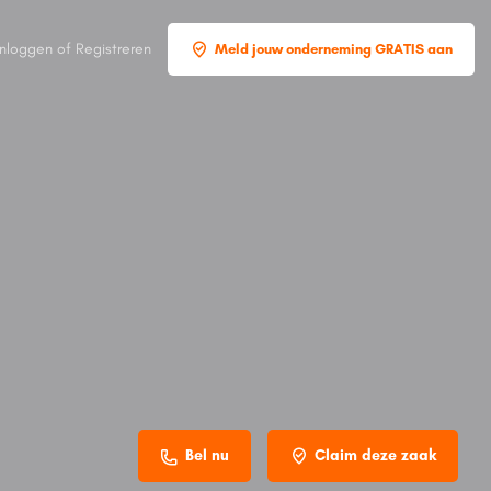
Inloggen
of
Registreren
Meld jouw onderneming GRATIS aan
Bel nu
Claim deze zaak