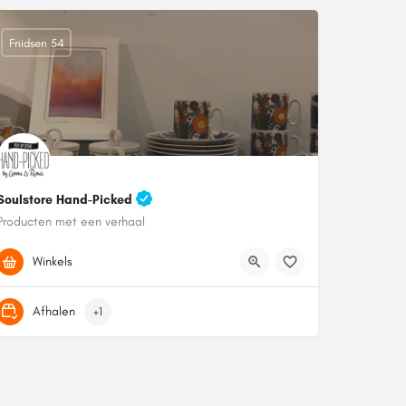
Fnidsen 54
Soulstore Hand-Picked
Producten met een verhaal
06 28673866
Fnidsen 54
Winkels
Afhalen
+1