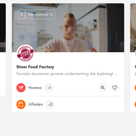
€
Perronstraat 15
Stoer Food Factory
Sociale duurzame groene onderneming die bijdraagt aan een mooiere wereld
0722203488
Perronstraat 15
Horeca
+1
Afhalen
+2