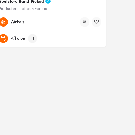
Soulstore Hand-Picked
Producten met een verhaal
06 28673866
Fnidsen 54
Winkels
Afhalen
+1