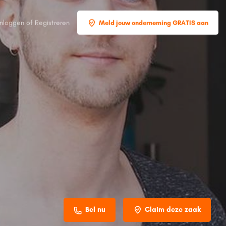
Inloggen
of
Registreren
Meld jouw onderneming GRATIS aan
Bel nu
Claim deze zaak