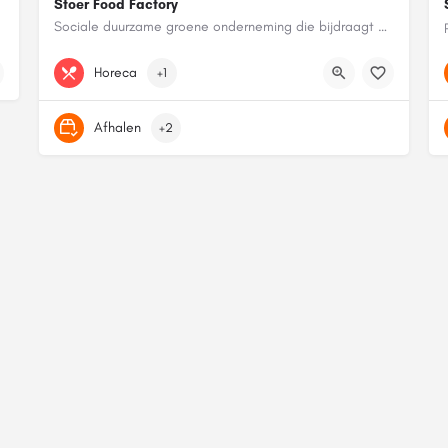
Stoer Food Factory
Sociale duurzame groene onderneming die bijdraagt aan een mooiere wereld
0722203488
Perronstraat 15
Horeca
+1
Afhalen
+2