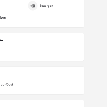
Bezorgen
bon
ën
tad-Oost