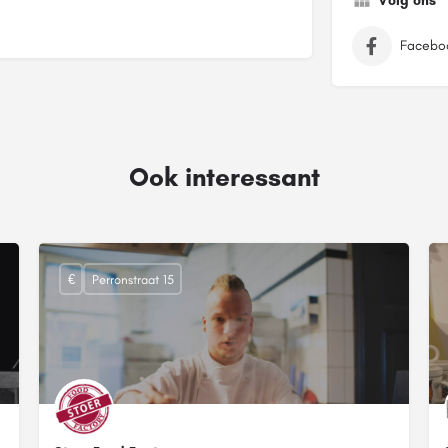
Volg ons
Facebo
Ook interessant
€
Perronstraat 15